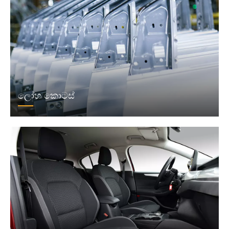
ලෝහ කොටස්