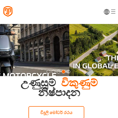
උණුසුම්
විකුණුම්
නිෂ්පාදන
විදුලි මෝටර් රථය