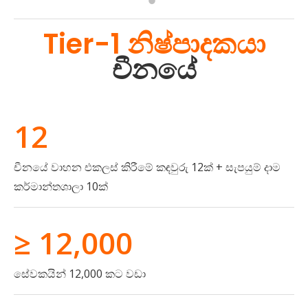
Tier-1 නිෂ්පාදකයා
චීනයේ
12
චීනයේ වාහන එකලස් කිරීමේ කඳවුරු 12ක් + සැපයුම් දාම
කර්මාන්තශාලා 10ක්
≥ 12,000
සේවකයින් 12,000 කට වඩා