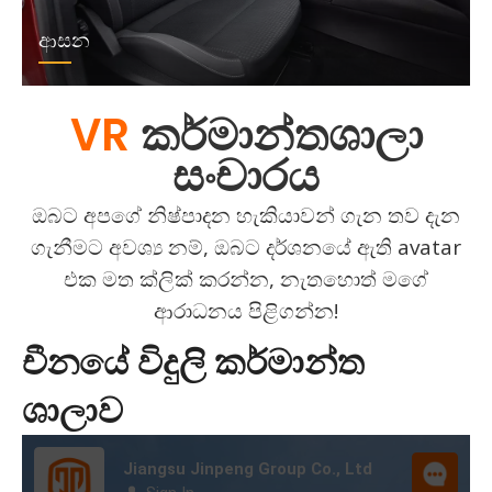
ආසන
VR
කර්මාන්තශාලා
සංචාරය
ඔබට අපගේ නිෂ්පාදන හැකියාවන් ගැන තව දැන
ගැනීමට අවශ්‍ය නම්, ඔබට දර්ශනයේ ඇති avatar
එක මත ක්ලික් කරන්න, නැතහොත් මගේ
ආරාධනය පිළිගන්න!
චීනයේ විදුලි කර්මාන්ත
ශාලාව