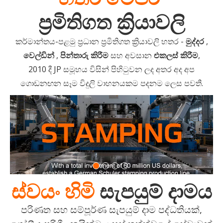
ප්‍රමිතිගත ක්‍රියාවලි
කර්මාන්තය-පළමු ප්‍රධාන ප්‍රමිතිගත ක්‍රියාවලි හතර -
මුද්දර
,
වෙල්ඩින්
,
පින්තාරු කිරීම
සහ අවසාන
එකලස් කිරීම
,
2010 දී JP සමූහය විසින් පිහිටුවන ලද අතර අද අප
ගොඩනඟන සෑම විදුලි වාහනයකම පදනම ලෙස පවතී.
ස්වයං හිමි
සැපයුම් දාමය
පරිණත සහ සම්පූර්ණ සැපයුම් දාම පද්ධතියක්,