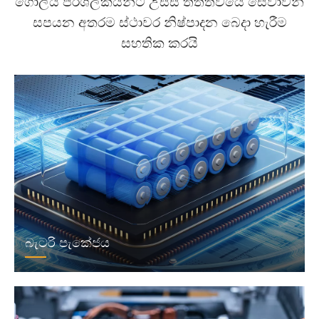
ගෝලීය පරිශීලකයින්ට උසස් තත්ත්වයේ සේවාවන්
සපයන අතරම ස්ථාවර නිෂ්පාදන බෙදා හැරීම
සහතික කරයි
බැටරි පැකේජය