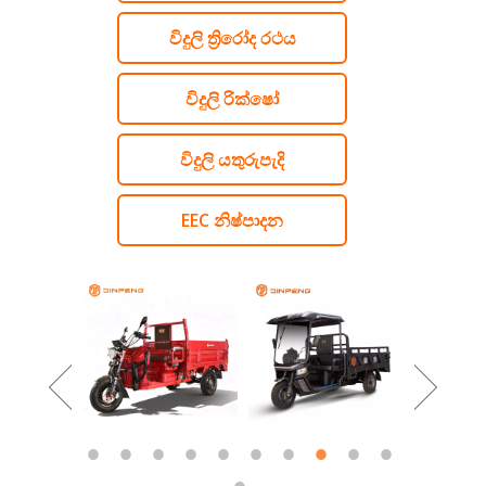
විදුලි ත්‍රිරෝද රථය
විදුලි රික්ෂෝ
විදුලි යතුරුපැදි
EEC නිෂ්පාදන