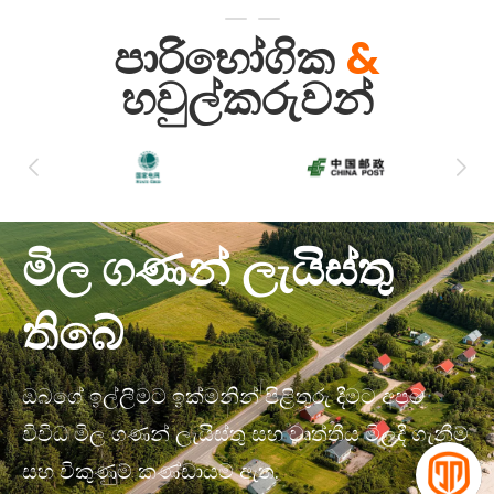
පාරිභෝගික
&
හවුල්කරුවන්
මිල ගණන් ලැයිස්තු
තිබේ
ඔබගේ ඉල්ලීමට ඉක්මනින් පිළිතුරු දීමට අපට
විවිධ මිල ගණන් ලැයිස්තු සහ වෘත්තීය මිලදී ගැනීම්
සහ විකුණුම් කණ්ඩායම ඇත.