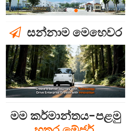
සන්නාම මෙහෙවර

මම
කර්මාන්තය-පළමු
හතර මේජර්