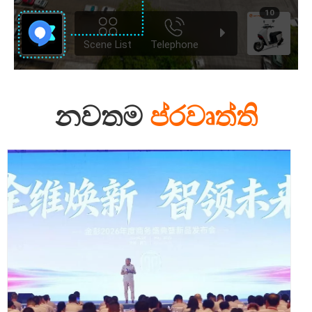
නවතම
ප්රවෘත්ති