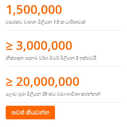
1,500,000
වසරකට වාහන මිලියන 1.5 ක ධාරිතාවක්
≥ 3,000,000
නිෂ්පාදන පදනම වර්ග මීටර් මිලියන 3 ඉක්මවයි
≥ 20,000,000
ලොව පුරා මිලියන 20 කට වඩා භාවිතා කරන්නන්
තවත් කියවන්න