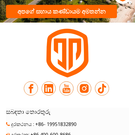
අපගේ සහාය කණ්ඩායම අමතන්න
සබඳතා තොරතුරු
දුරකථනය : +86- 19951832890

දුරකථන: +86 400-600-8686