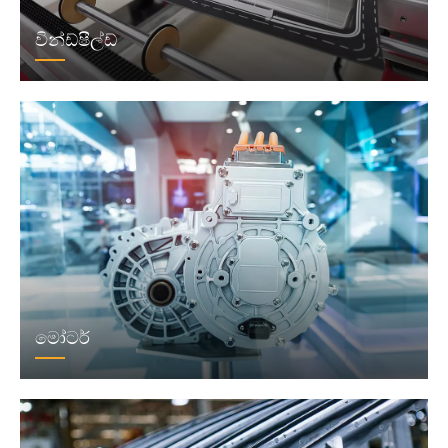
වින්ඩ්ෂීල්ඩ්
මෝටර්