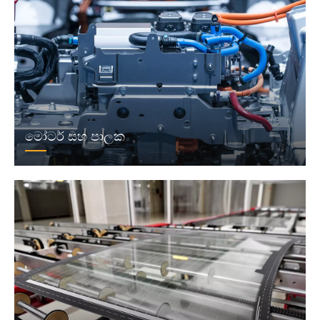
මෝටර් සහ පාලක