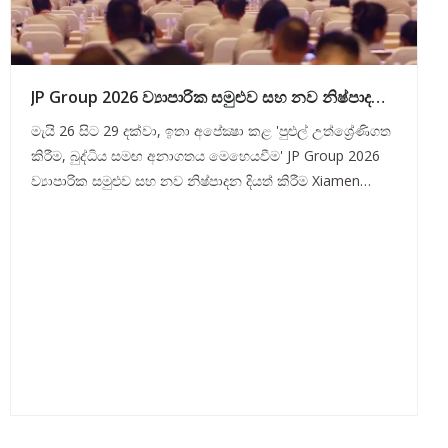
JP Group 2026 ව්‍යාපාරික සමුළුව සහ නව නිෂ්පාදන
දියත් කිරීම සාර්ථකව අවසන් | විස්තීර්ණ උත්ශ්‍රේණිගත
මැයි 26 සිට 29 දක්වා, ඉතා අපේක්‍ෂා කළ 'පුළුල් උත්ශ්‍රේණිගත
කිරීම, බුද්ධිය සමඟ අනාගතය මෙහෙයවීම
කිරීම, බුද්ධිය සමඟ අනාගතය මෙහෙයවීම' JP Group 2026
ව්‍යාපාරික සමුළුව සහ නව නිෂ්පාදන දියත් කිරීම Xiamen
International Expo Center හි උත්කර්ෂවත් ලෙස ආරම්භ විය.