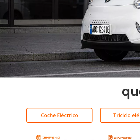
Motocicl
Coches 
Coch
Moto
Tric
qu
Coche Eléctrico
Triciclo elé