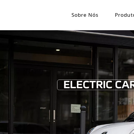
Sobre Nós
Produt
Perfil da empresa
Coche El
Coch
Fito de Jinpeng
Coch
Triciclo 
Tric
Máis
Tric
información
Tric
Rickshaw