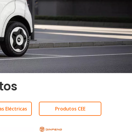
tos
s Eléctricas
Produtos CEE