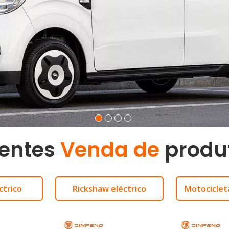
etas Eléctricas
CEE
e eléctrico CEE
cicleta eléctrica CEE
iclo eléctrico CEE
entes
Venda de
produ
ctrico
Rickshaw eléctrico
Motocicleta