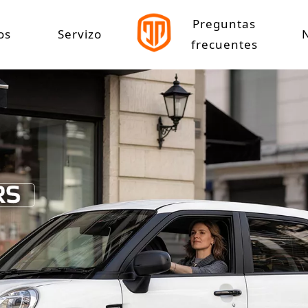
Preguntas
os
Servizo
frecuentes
éctrico
Centro de descargas
e eléctrico de alta velocidade
e eléctrico de baixa velocidade
eléctrico
iclo eléctrico de carga
iclo eléctrico de ocio
iclo eléctrico de pasaxeiros
 eléctrico