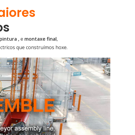
aiores
os
pintura ,
e
montaxe final
,
ctricos que construímos hoxe.