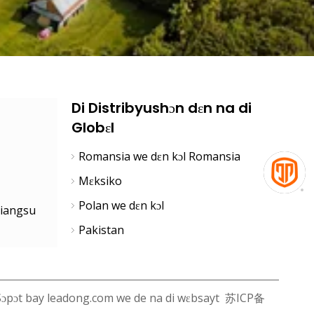
Di Distribyushɔn dɛn na di
Globɛl
Romansia we dɛn kɔl Romansia
Mɛksiko
Polan we dɛn kɔl
Jiangsu
Pakistan
Sɔpɔt bay
leadong.com we de na di wɛbsayt
苏ICP备