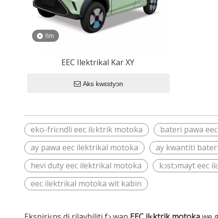
fim
EEC Ilektrikal Kar XY
Aks kwɛstyɔn
eko-friɛndli eec ilɛktrik motoka
bateri pawa eec
ay pawa eec ilektrikal motoka
ay kwantiti bater
hevi duty eec ilektrikal motoka
kɔstɔmayt eec il
eec ilektrikal motoka wit kabin
Ekspiriɛns di rilaybiliti fɔ wan
EEC ilɛktrik motoka
we g