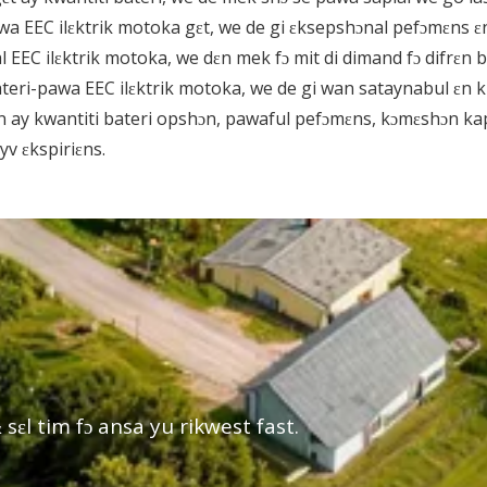
awa EEC ilɛktrik motoka gɛt, we de gi ɛksepshɔnal pefɔmɛns ɛ
al EEC ilɛktrik motoka, we dɛn mek fɔ mit di dimand fɔ difrɛn 
ateri-pawa EEC ilɛktrik motoka, we de gi wan sataynabul ɛn k
yn ay kwantiti bateri opshɔn, pawaful pefɔmɛns, kɔmɛshɔn kapa
v ɛkspiriɛns.
 sɛl tim fɔ ansa yu rikwest fast.