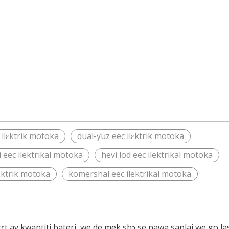
 ilɛktrik motoka
dual-yuz eec ilɛktrik motoka
i eec ilektrikal motoka
hevi lod eec ilektrikal motoka
ɛktrik motoka
komershal eec ilektrikal motoka
ɛt ay kwantiti bateri, we de mek shɔ se pawa saplai we go las