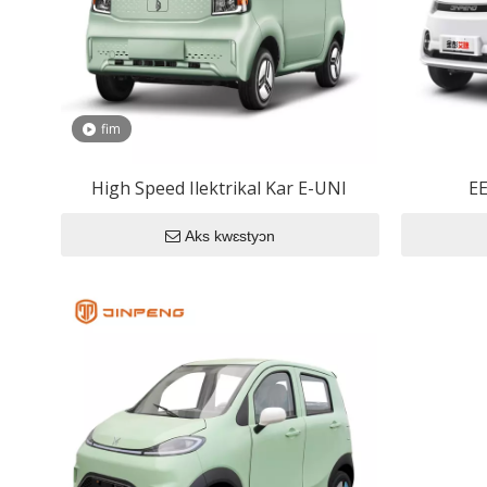
EEC Kar
Eec 
EEC 
fim
EEC 
High Speed ​​Ilektrikal Kar E-UNI
EE
Aks kwɛstyɔn