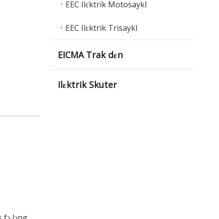
EEC Ilɛktrik Motosaykl
EEC Ilɛktrik Trisaykl
EICMA Trak dɛn
Ilɛktrik Skuter
 fɔ lɔng