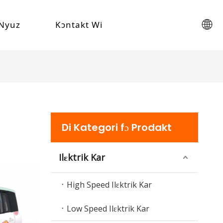
Nyuz
Kɔntakt Wi
Di Kategori fɔ Prodakt
Ilɛktrik Kar
High Speed ​​Ilɛktrik Kar
Low Speed ​​Ilɛktrik Kar