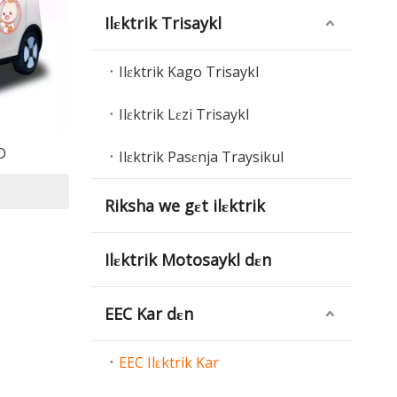
Ilɛktrik Trisaykl
Ilɛktrik Kago Trisaykl
Ilɛktrik Lɛzi Trisaykl
D
Ilɛktrik Pasɛnja Traysikul
Riksha we gɛt ilɛktrik
Ilɛktrik Motosaykl dɛn
EEC Kar dɛn
EEC Ilɛktrik Kar