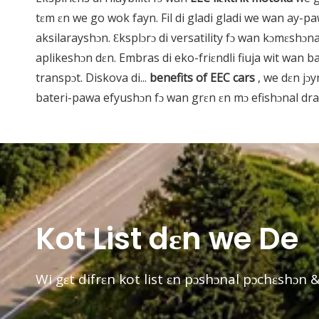
tɛm ɛn we go wok fayn. Fil di gladi gladi we wan ay-p
aksilarayshɔn. Ɛksplɔrɔ di versatility fɔ wan kɔmɛshɔn
aplikeshɔn dɛn. Embras di eko-friɛndli fiuja wit wan b
transpɔt. Diskova di...
benefits of EEC cars
, we dɛn jɔ
bateri-pawa efyushɔn fɔ wan grɛn ɛn mɔ efishɔnal dray
Kot List dɛn we De
Wi gɛt difrɛn kot list ɛn pɔshɔnal pɔchɛshɔn &