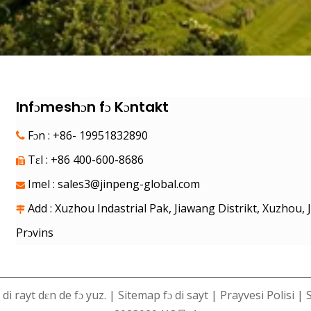
Infɔmeshɔn fɔ Kɔntakt
Fɔn : +86- 19951832890

Tɛl : +86 400-600-8686

Imel :
sales3@jinpeng-global.com

Add : Xuzhou Indastrial Pak, Jiawang Distrikt, Xuzhou, 

Prɔvins
di rayt dɛn de fɔ yuz. |
Sitemap fɔ di sayt
|
Prayvesi Polisi
| 