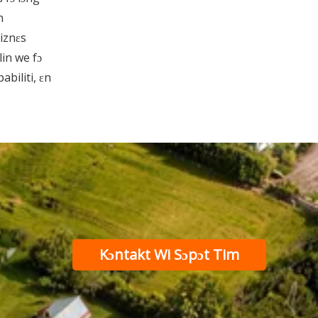
n
biznɛs
lin we fɔ
biliti, ɛn
Kɔntakt Wi Sɔpɔt Tim