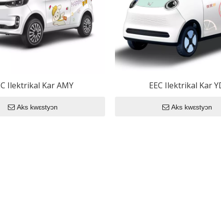
 dɛn
Ilektrikal Kar
Ilɛktrik Motosaykl
Ilɛktrik Trisaykl
C Ilektrikal Kar AMY
EEC Ilektrikal Kar Y
Aks kwɛstyɔn
Aks kwɛstyɔn