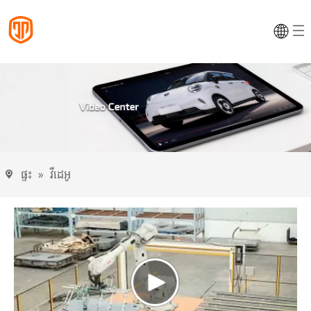
ផ្ទះ
»
វីដេអូ