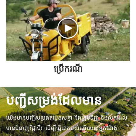
ប្រើករណី
បញ្ជីសម្រង់ដែលមាន
យើង​មាន​បញ្ជី​សម្រង់​តម្លៃ​ខុស​គ្នា និង​ក្រុម​ទិញ និង​លក់​ដែល​
មាន​ជំនាញ​វិជ្ជាជីវៈ ដើម្បី​ឆ្លើយ​តប​សំណើ​របស់​អ្នក​យ៉ាង​