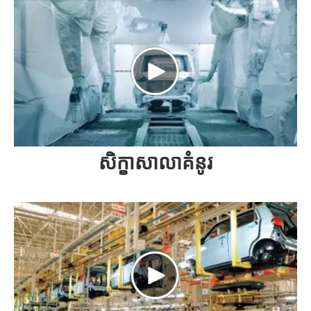
សិក្ខាសាលាគំនូរ