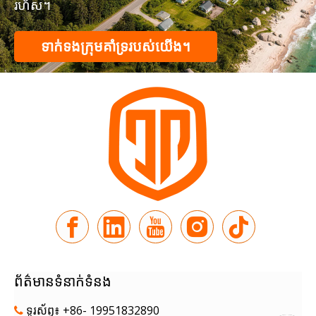
រហ័ស។
ទាក់ទងក្រុមគាំទ្ររបស់យើង។
ព័ត៌មានទំនាក់ទំនង
ទូរស័ព្ទ៖ +86- 19951832890
