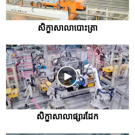
សិក្ខាសាលាបោះត្រា
សិក្ខាសាលាផ្សារដែក