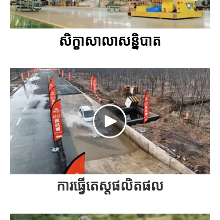
សិក្ខាសាលាសន្និបាត
ការធ្វើតេស្តផលិតផល