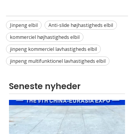
Elektrisk Rickshaw vs Electric Passenger Trehjulet cykel til bytransport
Sammenlign elektriske rickshaws vs. elektriske trehjulede
Jinpeng elbil
Anti-slide højhastigheds elbil
kommerciel højhastigheds elbil
jinpeng kommerciel lavhastigheds elbil
jinpeng multifunktionel lavhastigheds elbil
Seneste nyheder