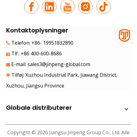
Den nye rejse langs silkevejen | JP Group debuterer på den 9. China-Eurasia Expo
Under Tianshan-bjergene i juni fylder søde frugter lufte
Kontaktoplysninger
Telefon: +86- 19951832890

Tlf.: +86 400-600-8686

E-mail:
sales3@jinpeng-global.com

Tilføj: Xuzhou Industrial Park, Jiawang District,

Xuzhou, Jiangsu Province
Globale distributører
Copyright ©
2026
Jiangsu Jinpeng Group Co., Ltd. Alle