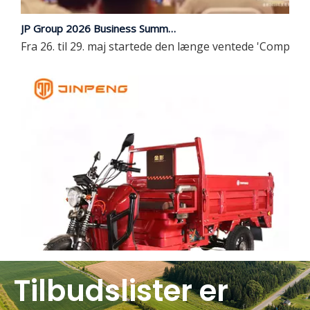
JP Group 2026 Business Summit og lancering af nyt produkt afsluttet med succes | Omfattende opgradering, der leder fremtiden med intelligens
Fra 26. til 29. maj startede den længe ventede 'Compre
Tilbudslister er