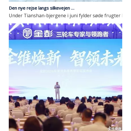
Den nye rejse langs silkevejen | JP Group debuterer på den 9. China-Eurasia Expo
Under Tianshan-bjergene i juni fylder søde frugter lufte