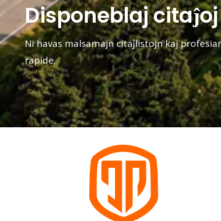
Disponeblaj citaĵoj
Ni havas malsamajn citaĵlistojn kaj profes
rapide.