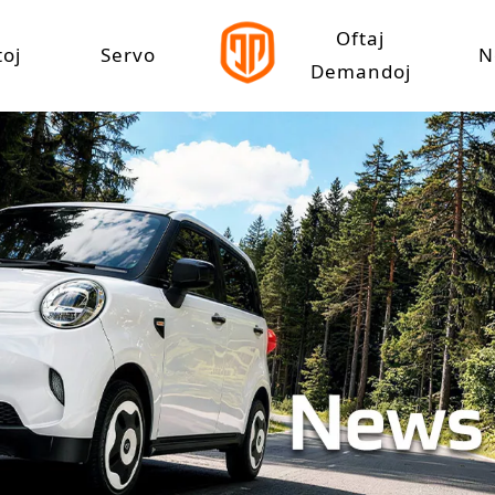
Oftaj
oj
Servo
N
Demandoj
Aŭto
Elŝuta Centro
 Rapida Elektra Aŭto
lta Rapida Elektra Aŭto
riciklo
tra Karga Triciklo
tra Libertempa Triciklo
tra Pasaĝera Triciklo
Rikiŝo