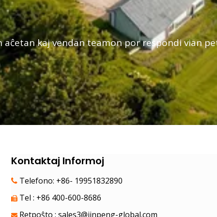
ian aĉetan kaj vendan teamon por respondi vian p
Kontaktaj Informoj
Telefono: +86- 19951832890

Tel : +86 400-600-8686

Retpoŝto :
sales3@jinpeng-global.com
