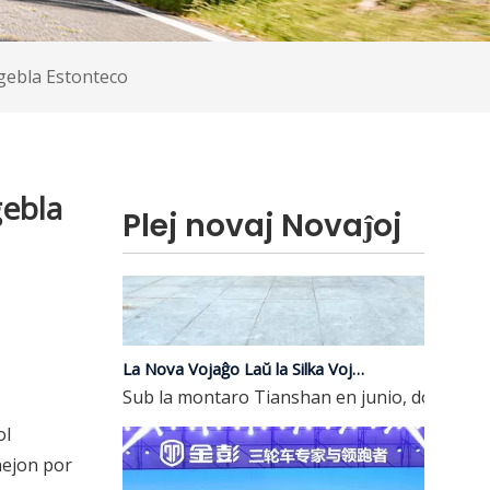
rigebla Estonteco
gebla
Plej novaj Novaĵoj
La Nova Vojaĝo Laŭ la Silka Vojo | JP Gr�arĝa tempo, ĝi helpas redukti ĉiutagajn vojaĝkostojn antaŭenigante verdan vojaĝon.
Sub la montaro Tianshan en junio, dolĉaj fruk
ol
nejon por