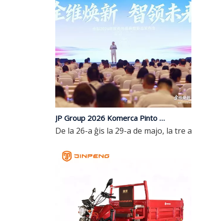
JP Group 2026 Komerca Pinto & Lanĉo de Nova Produkto Finiĝas Sukcese | Ampleksa Ĝisdatigo, Gvidante la Estontecon per Inteligenteco
De la 26-a ĝis la 29-a de majo, la tre atend