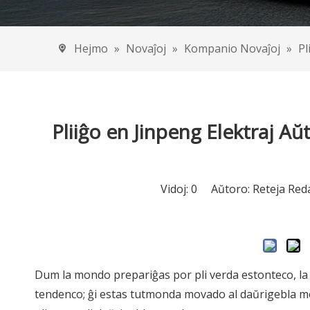
Elektraj
EEC Aŭt
Hejmo
»
Novaĵoj
»
Kompanio Novaĵoj
»
Pl
Eec 
EEC 
EEC 
Pliiĝo en Jinpeng Elektraj Aŭt
Vidoj:
0
Aŭtoro: Reteja Reda
Dum la mondo prepariĝas por pli verda estonteco, la ve
tendenco; ĝi estas tutmonda movado al daŭrigebla mo