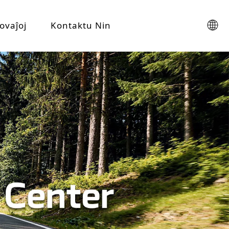
ovaĵoj
Kontaktu Nin
Elektra Rikiŝo kontraŭ Elektra Pasaĝera Triciklo por Urba Transporto
Komparu elektra