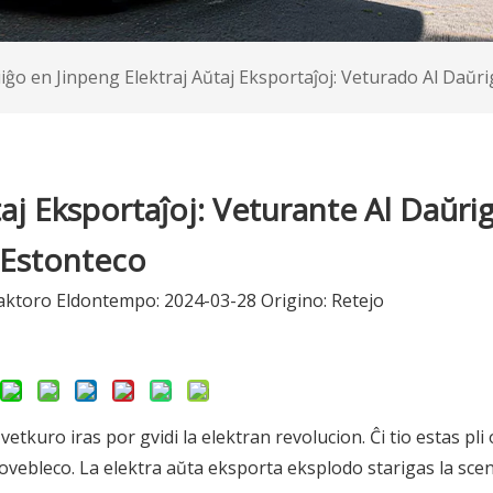
 Motorcikloj
oj
iiĝo en Jinpeng Elektraj Aŭtaj ​​Eksportaĵoj: Veturado Al Daŭ
Elektra Aŭto
Elektra Motorciklo
Elektra Triciklo
aj ​​Eksportaĵoj: Veturante Al Daŭri
Estonteco
ktoro Eldontempo: 2024-03-28 Origino:
Retejo
Demandu
tkuro iras por gvidi la elektran revolucion. Ĉi tio estas pli 
vebleco. La elektra aŭta eksporta eksplodo starigas la sce