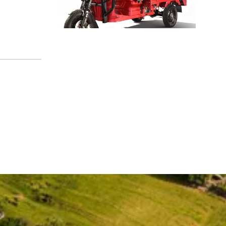
Elektra Rikiŝo kontraŭ Elektra Pasaĝera Triciklo por Urba Transporto
Komparu elektra