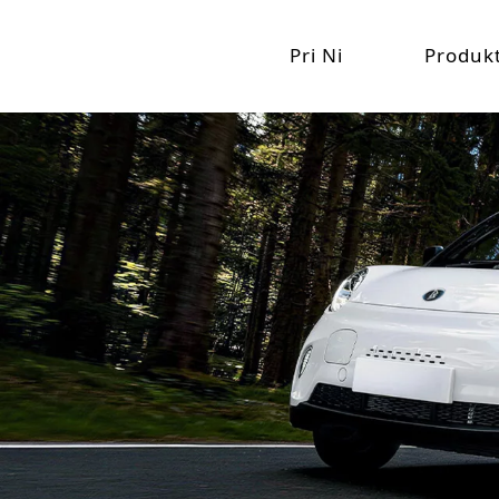
Pri Ni
Produkt
Kompanio Profilo
Elektra 
Alta
Mejloŝtono de Jinpeng
Mala
Elektra T
Elek
Elek
Elek
Elektra 