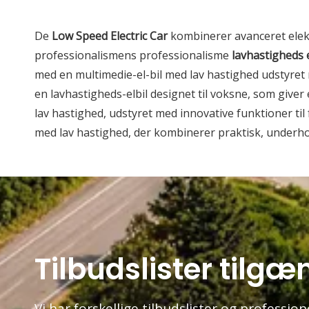
De
Low Speed ​​Electric Car
kombinerer avanceret elek
professionalismens professionalisme
lavhastigheds 
med en multimedie-el-bil med lav hastighed udstyre
en lavhastigheds-elbil designet til voksne, som giver
lav hastighed, udstyret med innovative funktioner til 
med lav hastighed, der kombinerer praktisk, underhol
Tilbudslister tilgæ
Vi har forskellige tilbudslister og professi