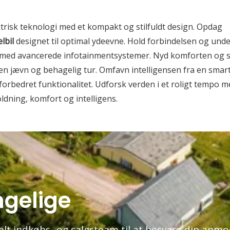
trisk teknologi med et kompakt og stilfuldt design. Opdag
elbil
designet til optimal ydeevne. Hold forbindelsen og und
t med avancerede infotainmentsystemer. Nyd komforten og st
 en jævn og behagelig tur. Omfavn intelligensen fra en smart
forbedret funktionalitet. Udforsk verden i et roligt tempo me
dning, komfort og intelligens.
ngelige
onelt indkøbs- og salgsteam til at besvare din anm