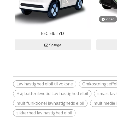
video
EEC Elbil YD
Spørge
Lav hastighed elbil til voksne
Omkostningseffekt
Høj batterilevetid Lav hastighed elbil
smart lavh
multifunktionel lavhastigheds elbil
multimedie 
sikkerhed lav hastighed elbil