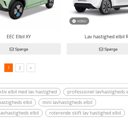
video
EEC Elbil XY
Lav hastighed elbil 
Spørge
Spørge
1
2
»
iv elbil med lav hastighed
professionel lavhastigheds e
astigheds elbil
mini lavhastigheds elbil
lavhastigheds elbil
roterende skift lav hastighed elbil