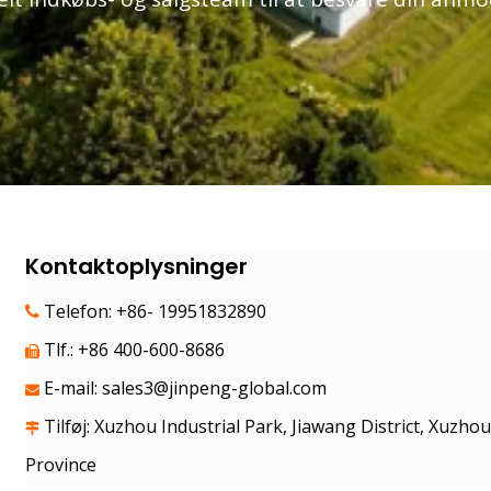
Kontaktoplysninger
Telefon: +86- 19951832890

Tlf.: +86 400-600-8686

E-mail:
sales3@jinpeng-global.com

Tilføj: Xuzhou Industrial Park, Jiawang District, Xuzhou

Province