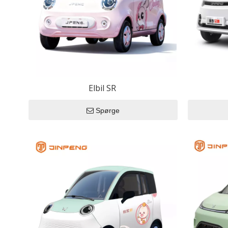
Elektris
EEC bile
EEC 
EEC 
EEC 
Elbil SR
Spørge