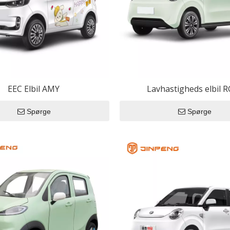
ke motorcykler
r
Elbil
elektrisk motorcykel
elektrisk trehjulet cykel
EEC Elbil AMY
Lavhastigheds elbil R
Spørge
Spørge