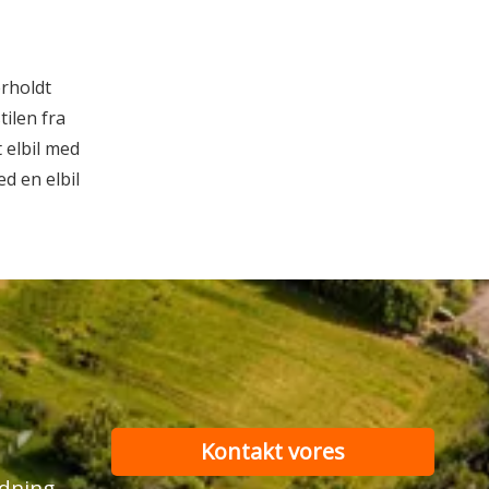
erholdt
ilen fra
 elbil med
d en elbil
Kontakt vores
odning