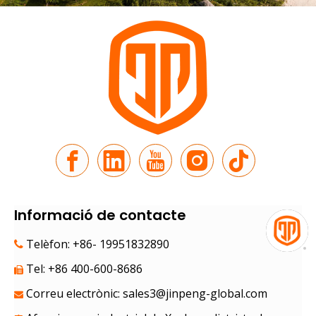
d'assistència
El nou viatge per la ruta de la seda | JP Group debuta a la 9a Exposició Xina-Euràsia
Sota les muntanyes de Tianshan al juny, fruites dolces om
Informació de contacte
Telèfon: +86- 19951832890

Tel: +86 400-600-8686

Correu electrònic:
sales3@jinpeng-global.com
