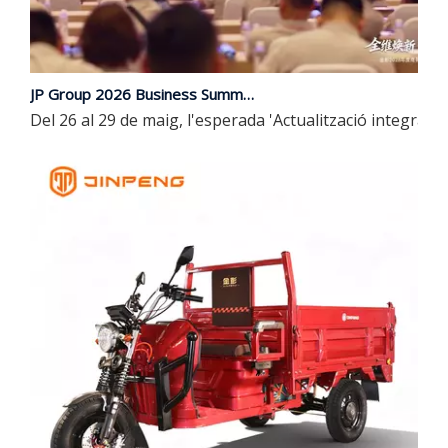
JP Group 2026 Business Summit i llançament de nous productes conclou amb èxit | Actualització integral, liderant el futur amb intel·ligència
Del 26 al 29 de maig, l'esperada 'Actualització integra