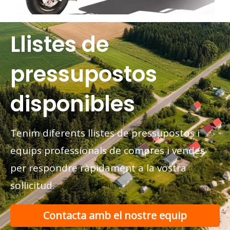
Llistes de
Rickshaw elèctric vs tricicle elèctric de passatgers per al transport urbà
Compareu els rickshaws elèctrics amb els tricicles elèctr
pressupostos
disponibles
Tenim diferents llistes de pressupostos i
equips professionals de compres i vendes
per respondre ràpidament a la vostra
sol·licitud.
Contacta amb el nostre equip