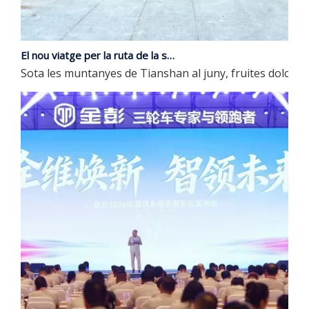
El nou viatge per la ruta de la seda | JP Group debuta a la 9a Exposició Xina-Euràsia
Sota les muntanyes de Tianshan al juny, fruites dolces om