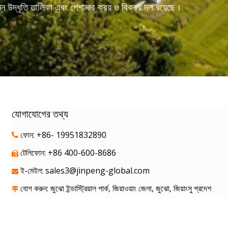
 উদ্ধৃতি তালিকা এবং পেশাদার ক্রয় ও বিক্রয় দল রয়েছে।
যোগাযোগের তথ্য
ফোন: +86- 19951832890

টেলিফোন: +86 400-600-8686

ই-মেইল:
sales3@jinpeng-global.com

যোগ করুন: জুঝো ইন্ডাস্ট্রিয়াল পার্ক, জিয়াওয়াং জেলা, জুঝো, জিয়াংসু প্রদেশ
