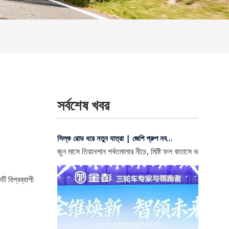
সর্বশেষ খবর
সিল্ক রোড ধরে নতুন যাত্রা | জেপি গ্রুপ নবম চীন-ইউরেশিয়া এক্সপোতে আত্মপ্রকাশ করেছে
জুন মাসে তিয়ানশান পর্বতমালার নীচে, মিষ্টি ফল বাতাসে ভরে যায় এ
ি বিশ্বব্যাপী