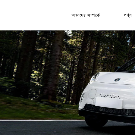
আমাদের সম্পর্কে
পণ্য
কোম্পানির প্রোফাইল
বৈদ্যুতিক গাড
উচ্চ গ
জিনপেং এর মাইলফলক
কম গতি
বৈদ্যুতিক ট
বৈদ্য
বৈদ্য
ইলেকট
ইলেকট্রিক 