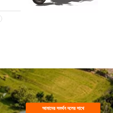
শহুরে পরিবহনের জন্য ইলেকট্রিক রিকশা বনাম ইলেকট্রিক প্যাসেঞ্জার ট্রাইসাইকেল
বৈদ্যুতিক রিকশা বনাম যাত্রী বৈদ্যুতিক ট্রাইসাইকেল তুলনা করুন। 
সিল্ক রোড ধরে নতুন যাত্রা | জেপি গ্রুপ নবম চীন-ইউরেশিয়া এক্সপোতে আত্মপ্রকাশ করেছে
আমাদের সমর্থন দলের সাথে
জুন মাসে তিয়ানশান পর্বতমালার নীচে, মিষ্টি ফল বাতাসে ভরে যায় এ