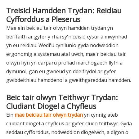
Treisicl Hamdden Trydan: Reidiau
Cyfforddus a Pleserus
Mae ein beiciau tair olwyn hamdden trydan yn
berffaith ar gyfer y rhai sy'n ceisio cysur a mwynhad
yn eu reidiau. Wedi'u cynllunio gyda nodweddion
ergonomig a systemau atal uwch, mae'r beiciau tair
olwyn hyn yn darparu profiad marchogaeth llyfn a
dymunol, gan eu gwneud yn ddelfrydol ar gyfer
gwibdeithiau hamddenol a gweithgareddau hamdden.
Beic tair olwyn Teithwyr Trydan:
Cludiant Diogel a Chyfleus
Ein
mae beiciau tair olwyn trydan
yn cynnig ateb
cludiant diogel a chyfleus ar gyfer cludo teithwyr. Gyda
seddau cyfforddus, nodweddion diogelwch, a digon o