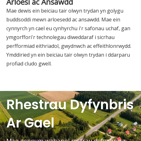
Arloesi ac Ansawdd
Mae dewis ein beiciau tair olwyn trydan yn golygu
buddsoddi mewn arloesedd ac ansawdd. Mae ein
cynnyrch yn cael eu cynhyrchu i'r safonau uchaf, gan
ymgorffori'r technolegau diweddaraf i sicrhau
perfformiad eithriadol, gwydnwch ac effeithlonrwydd.
Ymddiried yn ein beiciau tair olwyn trydan i ddarparu
profiad cludo gwell.
Rhestrau Dyfynbris
Ar Gael
Mae gennym wahanol restrau dyfynbris a