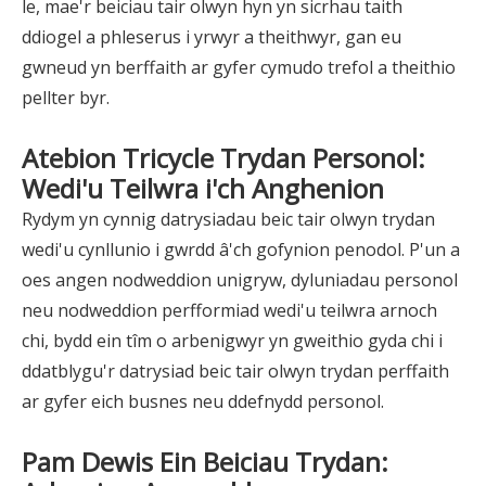
le, mae'r beiciau tair olwyn hyn yn sicrhau taith
ddiogel a phleserus i yrwyr a theithwyr, gan eu
gwneud yn berffaith ar gyfer cymudo trefol a theithio
pellter byr.
Atebion Tricycle Trydan Personol:
Wedi'u Teilwra i'ch Anghenion
Rydym yn cynnig datrysiadau beic tair olwyn trydan
wedi'u cynllunio i gwrdd â'ch gofynion penodol. P'un a
oes angen nodweddion unigryw, dyluniadau personol
neu nodweddion perfformiad wedi'u teilwra arnoch
chi, bydd ein tîm o arbenigwyr yn gweithio gyda chi i
ddatblygu'r datrysiad beic tair olwyn trydan perffaith
ar gyfer eich busnes neu ddefnydd personol.
Pam Dewis Ein Beiciau Trydan: