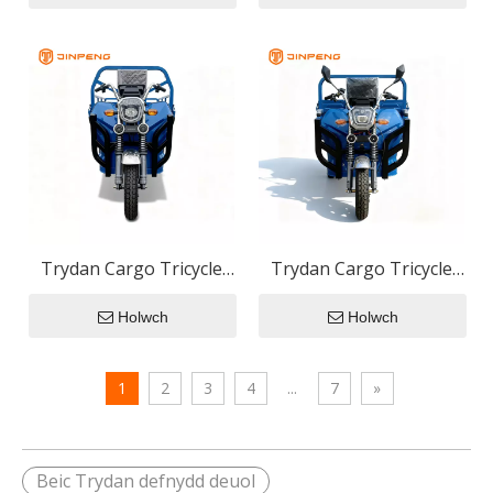
Trydan Cargo Tricycle
Trydan Cargo Tricycle
JG160
FR160
Holwch
Holwch
1
2
3
4
...
7
»
Beic Trydan defnydd deuol