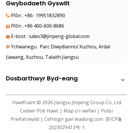
Gwybodaeth Gyswllt
Ffôn : +86- 19951832890

Ffôn : +86 400-600-8686

E-bost :
sales3@jinpeng-global.com

Ychwanegu : Parc Diwydiannol Xuzhou, Ardal

Jiawang, Xuzhou, Talaith Jiangsu
Dosbarthwyr Byd-eang
Hawlfraint ©
2026
Jiangsu Jinpeng Group Co, Ltd
Cedwir Pob Hawl. |
Map o'r wefan
|
Polisi
Preifatrwydd
| Cefnogir gan
leadong.com
苏ICP备
2023029413号-1