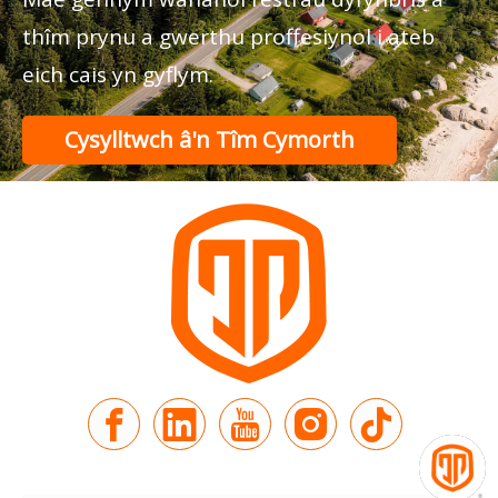
thîm prynu a gwerthu proffesiynol i ateb
eich cais yn gyflym.
Cysylltwch â'n Tîm Cymorth