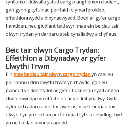
cynllunio i ddiwallu ystod eang o anghenion cludiant,
gan gynnig cyfuniad perffaith o ymarferoldeb,
effeithlonrwydd a dibynadwyedd. Boed ar gyfer cargo,
hamdden, neu gludiant teithwyr, mae ein beiciau tair
olwyn trydan yn darparu ateb cynaliadwy a chyfleus.
Beic tair olwyn Cargo Trydan:
Effeithlon a Dibynadwy ar gyfer
Llwythi Trwm
Ein
mae beiciau tair olwyn cargo trydan
yn cael eu
peiriannu i drin llwythi trwm yn rhwydd, gan eu
gwneud yn ddelfrydol ar gyfer busnesau sydd angen
cludo nwyddau yn effeithlon ac yn ddibynadwy. Gyda
dyluniad cadarn a modur pwerus, mae'r beiciau tair
olwyn hyn yn sicrhau perfformiad llyfn a sefydlog, hyd
yn oed o dan amodau anodd.