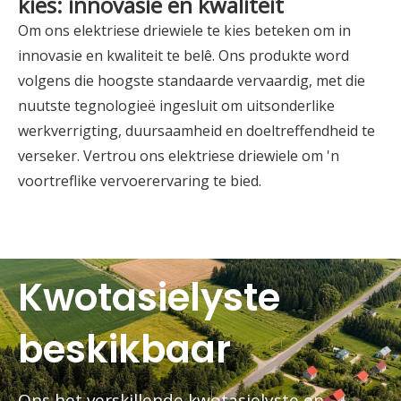
kies: innovasie en kwaliteit
Om ons elektriese driewiele te kies beteken om in
innovasie en kwaliteit te belê. Ons produkte word
volgens die hoogste standaarde vervaardig, met die
nuutste tegnologieë ingesluit om uitsonderlike
werkverrigting, duursaamheid en doeltreffendheid te
verseker. Vertrou ons elektriese driewiele om 'n
voortreflike vervoerervaring te bied.
Kwotasielyste
beskikbaar
Ons het verskillende kwotasielyste en