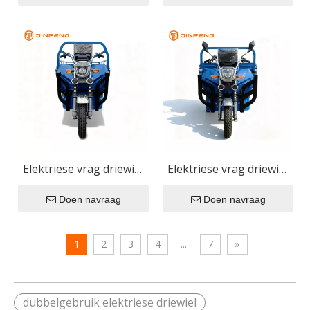
Elektriese vrag driewiel
Elektriese vrag driewiel
JG160
FR160
Doen navraag
Doen navraag
1
2
3
4
...
7
»
dubbelgebruik elektriese driewiel