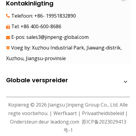
Kontakinligting
Telefoon: +86- 19951832890

Tel: +86 400-600-8686

E-pos:
sales3@jinpeng-global.com

Voeg by: Xuzhou Industrial Park, Jiawang-distrik,

Xuzhou, Jiangsu-provinsie
Globale verspreider
Kopiereg ©
2026
Jiangsu Jinpeng Group Co., Ltd. Alle
regte voorbehou. |
Werfkaart
|
Privaatheidsbeleid
|
Ondersteun deur
leadong.com
苏ICP备2023029413
号-1