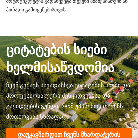
მოტოციკლეტის გადაწყვეტა თქვენი ბიზნესისთვის ან
პირადი გამოყენებისთვის.
ციტატების სიები
ხელმისაწვდომია
ჩვენ გვყავს სხვადასხვა ციტატების სიები და
პროფესიონალური შესყიდვებისა და
გაყიდვების გუნდი, რომ უპასუხოს თქვენს
მოთხოვნას სწრაფად.
დაუკავშირდით ჩვენს მხარდაჭერის