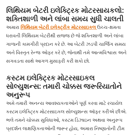
લિથિયમ બેટરી ઇલેક્ટ્રિક મોટરસાયકલો:
શક્તિશાળી અને લાંબા સમય સુધી ચાલતી
અમારા
લિથિયમ બેટરી ઇલેક્ટ્રીક મોટરસાઇકલ
ઉચ્ચ-ક્ષમતા
ધરાવતી લિથિયમ બેટરીથી સજ્જ છે જે શક્તિશાળી અને લાંબા
ગાળાની કામગીરી પ્રદાન કરે છે. આ બેટરી ઝડપી ચાર્જિંગ સમય
અને વિસ્તૃત રેન્જ ઓફર કરે છે, જેનાથી તમે આત્મવિશ્વાસ અને
સગવડતા સાથે આગળ મુસાફરી કરી શકો છો.
કસ્ટમ ઇલેક્ટ્રિક મોટરસાઇકલ
સોલ્યુશન્સ: તમારી ચોક્કસ જરૂરિયાતોને
અનુરૂપ
અમે તમારી અનન્ય આવશ્યકતાઓને પૂર્ણ કરવા માટે રચાયેલ
કસ્ટમ ઇલેક્ટ્રિક મોટરસાઇકલ સોલ્યુશન્સ ઑફર કરીએ છીએ.
ભલે તમને ચોક્કસ સુવિધાઓ, કસ્ટમ ડિઝાઇન અથવા અનુરૂપ
પ્રદર્શન લાક્ષણિકતાઓની જરૂર હોય, અમારા નિષ્ણાતોની ટીમ