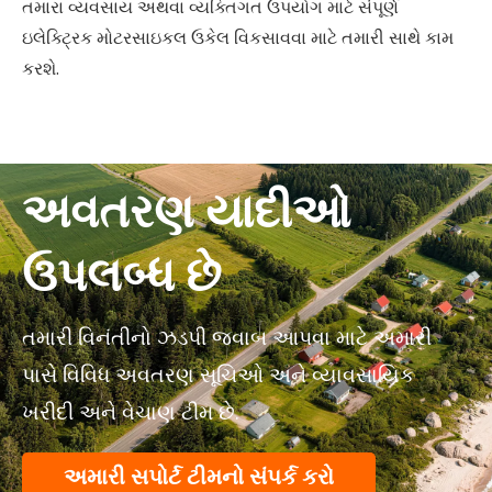
તમારા વ્યવસાય અથવા વ્યક્તિગત ઉપયોગ માટે સંપૂર્ણ
ઇલેક્ટ્રિક મોટરસાઇકલ ઉકેલ વિકસાવવા માટે તમારી સાથે કામ
કરશે.
અવતરણ યાદીઓ
ઉપલબ્ધ છે
તમારી વિનંતીનો ઝડપી જવાબ આપવા માટે અમારી
પાસે વિવિધ અવતરણ સૂચિઓ અને વ્યાવસાયિક
ખરીદી અને વેચાણ ટીમ છે.
અમારી સપોર્ટ ટીમનો સંપર્ક કરો