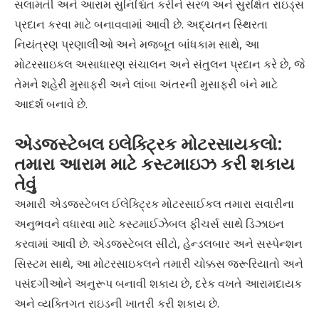
સલામતી અને આરામ સુનિશ્ચિત કરીને સરળ અને સુરક્ષિત રાઇડ્સ
પ્રદાન કરવા માટે બનાવવામાં આવી છે. અદ્યતન સ્થિરતા
નિયંત્રણ પ્રણાલીઓ અને મજબૂત બાંધકામ સાથે, આ
મોટરસાઇકલ અસાધારણ સંચાલન અને સંતુલન પ્રદાન કરે છે, જે
તેમને શહેરી મુસાફરી અને લાંબા અંતરની મુસાફરી બંને માટે
આદર્શ બનાવે છે.
એડજસ્ટેબલ ઇલેક્ટ્રિક મોટરસાયકલો:
તમારા આરામ માટે કસ્ટમાઇઝ કરી શકાય
તેવું
અમારી એડજસ્ટેબલ ઈલેક્ટ્રિક મોટરસાઈકલ તમારા સવારીના
અનુભવને વધારવા માટે કસ્ટમાઈઝેબલ ફીચર્સ સાથે ડિઝાઇન
કરવામાં આવી છે. એડજસ્ટેબલ સીટો, હેન્ડલબાર અને સસ્પેન્શન
સિસ્ટમ સાથે, આ મોટરસાઇકલને તમારી ચોક્કસ જરૂરિયાતો અને
પસંદગીઓને અનુરૂપ બનાવી શકાય છે, દરેક વખતે આરામદાયક
અને વ્યક્તિગત રાઇડની ખાતરી કરી શકાય છે.