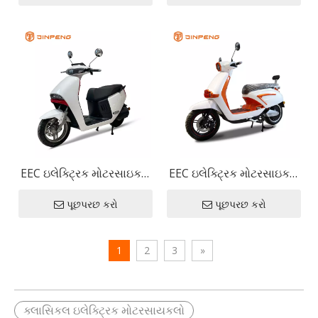
EEC ઇલેક્ટ્રિક મોટરસાઇકલ
EEC ઇલેક્ટ્રિક મોટરસાઇકલ
ગો પ્લસ
VTR
પૂછપરછ કરો
પૂછપરછ કરો
1
2
3
»
ક્લાસિકલ ઇલેક્ટ્રિક મોટરસાયકલો