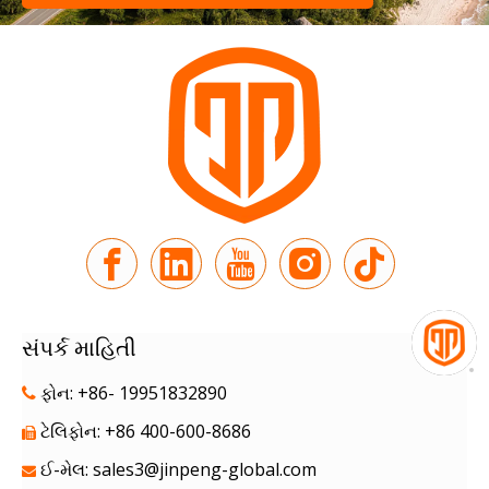
સંપર્ક માહિતી
ફોન: +86- 19951832890

ટેલિફોન: +86 400-600-8686

ઈ-મેલ:
sales3@jinpeng-global.com
