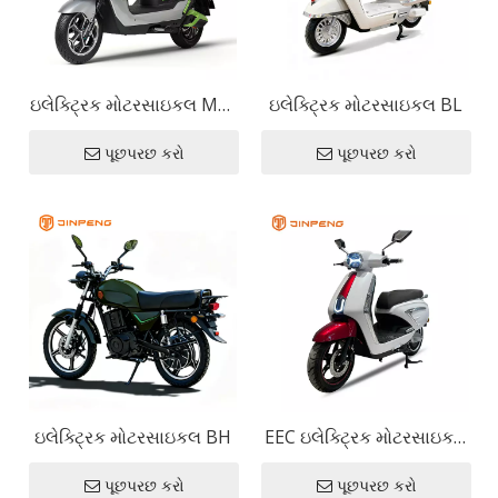
ઇલેક્ટ્રિક મોટરસાઇકલ MG-
ઇલેક્ટ્રિક મોટરસાઇકલ BL
FY
પૂછપરછ કરો
પૂછપરછ કરો
ઇલેક્ટ્રિક મોટરસાઇકલ BH
EEC ઇલેક્ટ્રિક મોટરસાઇકલ
VSP
પૂછપરછ કરો
પૂછપરછ કરો