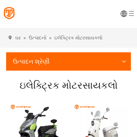
ઘર
»
ઉત્પાદનો
»
ઇલેક્ટ્રિક મોટરસાયકલો
ઉત્પાદન શ્રેણી
ઇલેક્ટ્રિક મોટરસાયકલો