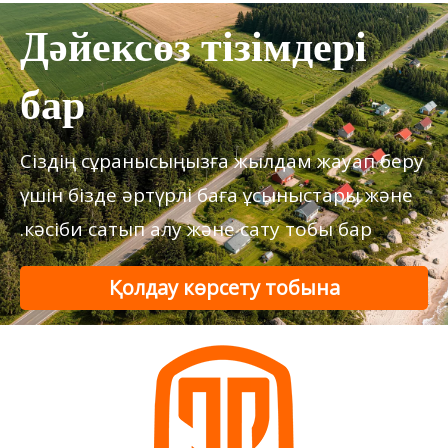
Дәйексөз тізімдері
бар
Сіздің сұранысыңызға жылдам жауап беру
үшін бізде әртүрлі баға ұсыныстары және
кәсіби сатып алу және сату тобы бар.
Қолдау көрсету тобына
хабарласыңыз