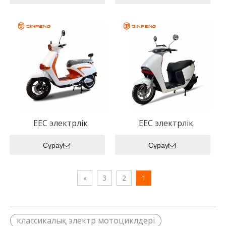
EEC электрлік
EEC электрлік
мотоцикл VTR
мотоцикл GO PLUS
Сұрау
Сұрау
»
3
2
1
классикалық электр мотоциклдері