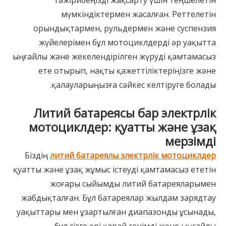
тәжірибеңізді жақсарту үшін теңшелетін
мүмкіндіктермен жасалған. Реттелетін
орындықтармен, рульдермен және суспензия
жүйелерімен бұл мотоциклдерді әр уақытта
ыңғайлы және жекелендірілген жүруді қамтамасыз
ете отырып, нақты қажеттіліктеріңізге және
қалауларыңызға сәйкес келтіруге болады.
Литий батареясы бар электрлік
мотоциклдер: қуатты және ұзақ
мерзімді
Біздің
литий батареялы электрлік мотоциклдер
қуатты және ұзақ жұмыс істеуді қамтамасыз ететін
жоғары сыйымды литий батареяларымен
жабдықталған. Бұл батареялар жылдам зарядтау
уақыттары мен ұзартылған диапазонды ұсынады,