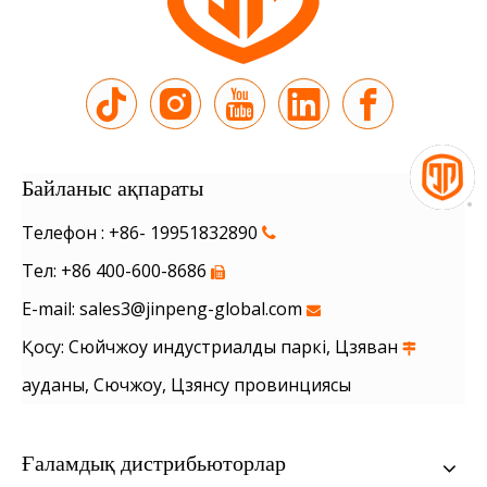
Байланыс ақпараты
Телефон : +86- 19951832890

Тел: +86 400-600-8686

sales3@jinpeng-global.com
E-mail:

Қосу: Сюйчжоу индустриалды паркі, Цзяван

ауданы, Сючжоу, Цзянсу провинциясы
Ғаламдық дистрибьюторлар