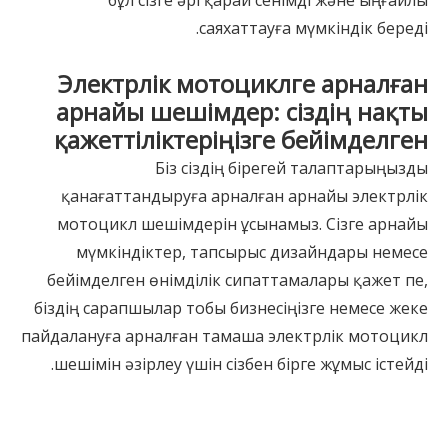
бұл сізге әрі қарай сенімді және ыңғайлы
саяхаттауға мүмкіндік береді.
Электрлік мотоциклге арналған
арнайы шешімдер: сіздің нақты
қажеттіліктеріңізге бейімделген
Біз сіздің бірегей талаптарыңызды
қанағаттандыруға арналған арнайы электрлік
мотоцикл шешімдерін ұсынамыз. Сізге арнайы
мүмкіндіктер, тапсырыс дизайндары немесе
бейімделген өнімділік сипаттамалары қажет пе,
біздің сарапшылар тобы бизнесіңізге немесе жеке
пайдалануға арналған тамаша электрлік мотоцикл
шешімін әзірлеу үшін сізбен бірге жұмыс істейді.