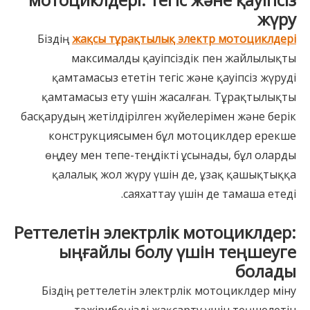
жүру
Біздің
жақсы тұрақтылық электр мотоциклдері
максималды қауіпсіздік пен жайлылықты
қамтамасыз ететін тегіс және қауіпсіз жүруді
қамтамасыз ету үшін жасалған. Тұрақтылықты
басқарудың жетілдірілген жүйелерімен және берік
конструкциясымен бұл мотоциклдер ерекше
өңдеу мен тепе-теңдікті ұсынады, бұл оларды
қалалық жол жүру үшін де, ұзақ қашықтыққа
саяхаттау үшін де тамаша етеді.
Реттелетін электрлік мотоциклдер:
ыңғайлы болу үшін теңшеуге
болады
Біздің реттелетін электрлік мотоциклдер міну