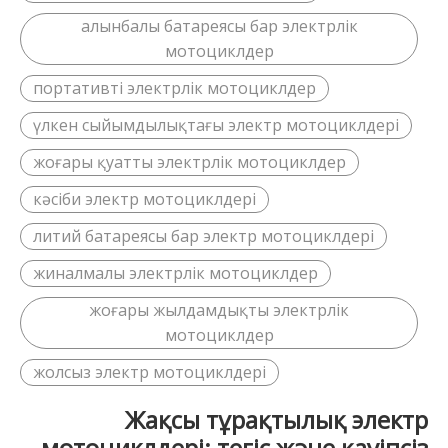
алынбалы батареясы бар электрлік
мотоциклдер
портативті электрлік мотоциклдер
үлкен сыйымдылықтағы электр мотоциклдері
жоғары қуатты электрлік мотоциклдер
кәсіби электр мотоциклдері
литий батареясы бар электр мотоциклдері
жиналмалы электрлік мотоциклдер
жоғары жылдамдықты электрлік
мотоциклдер
жолсыз электр мотоциклдері
Жақсы тұрақтылық электр
мотоциклдері: тегіс және қауіпсіз