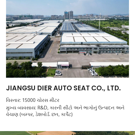
JIANGSU DIER AUTO SEAT CO., LTD.
વિસ્તાર: 15000 ચોરસ મીટર
મુખ્ય વ્યવસાય: R&D, કારની સીટો અને ભાગોનું ઉત્પાદન અને
વેચાણ (બમ્પર, ડેશબોર્ડ. છત, કાર્પેટ)