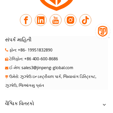
સંપર્ક માહિતી
ફોન: +86- 19951832890

ટેલિફોન: +86 400-600-8686

ઈ-મેલ:
sales3@jinpeng-global.com

ઉમેરો: ઝુઝોઉ ઇન્ડસ્ટ્રીયલ પાર્ક, જિયાવાંગ ડિસ્ટ્રિક્ટ,

ઝુઝોઉ, જિઆંગસુ પ્રાંત
વૈશ્વિક વિતરકો