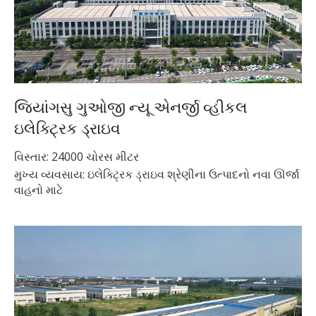
જિયાંગસુ ગુઓજી ન્યૂ એનર્જી વ્હીકલ
ઇલેક્ટ્રિક ડ્રાઇવ
વિસ્તાર: 24000 ચોરસ મીટર
મુખ્ય વ્યવસાય: ઇલેક્ટ્રિક ડ્રાઇવ શ્રેણીના ઉત્પાદનો નવા ઊર્જા
વાહનો માટે