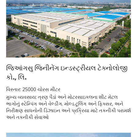
જિઆંગસુ જિનીનેંગ ઇન્ડસ્ટ્રીયલ ટેક્નોલોજી
કો., લિ.
વિસ્તાર: 25000 ચોરસ મીટર
મુખ્ય વ્યવસાય: ત્રણ પૈડાં અને મોટરસાઇકલના શીટ મેટલ
ભાગોનું સ્ટેમ્પિંગ અને વેલ્ડીંગ. મોલ્ડ.ટૂલિંગ અને ફિક્સર, અને
નિરીક્ષણ સાધનોની ડિઝાઇન અને પ્રક્રિયા માટે તકનીકી પરામર્શ
અને તકનીકી સેવાઓ