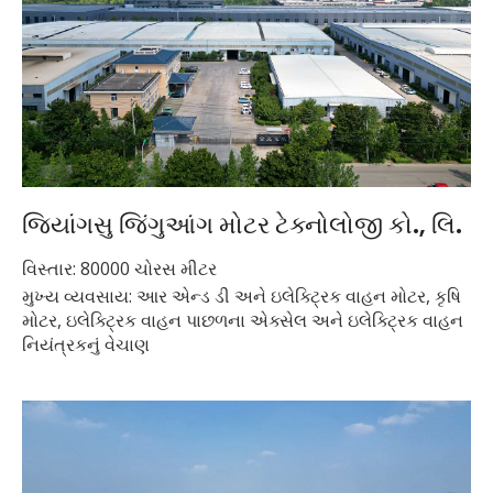
જિયાંગસુ જિંગુઆંગ મોટર ટેક્નોલોજી કો., લિ.
વિસ્તાર: 80000 ચોરસ મીટર
મુખ્ય વ્યવસાય: આર એન્ડ ડી અને ઇલેક્ટ્રિક વાહન મોટર, કૃષિ
મોટર, ઇલેક્ટ્રિક વાહન પાછળના એક્સેલ અને ઇલેક્ટ્રિક વાહન
નિયંત્રકનું વેચાણ