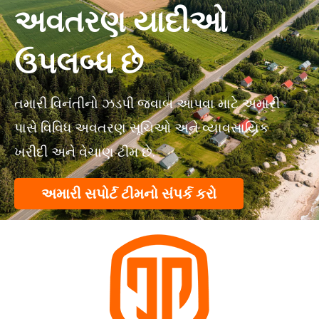
અવતરણ યાદીઓ
ઉપલબ્ધ છે
તમારી વિનંતીનો ઝડપી જવાબ આપવા માટે અમારી
પાસે વિવિધ અવતરણ સૂચિઓ અને વ્યાવસાયિક
ખરીદી અને વેચાણ ટીમ છે.
અમારી સપોર્ટ ટીમનો સંપર્ક કરો