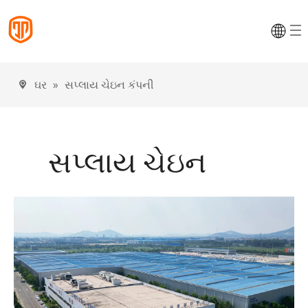
ઘર
»
સપ્લાય ચેઇન કંપની
સપ્લાય ચેઇન