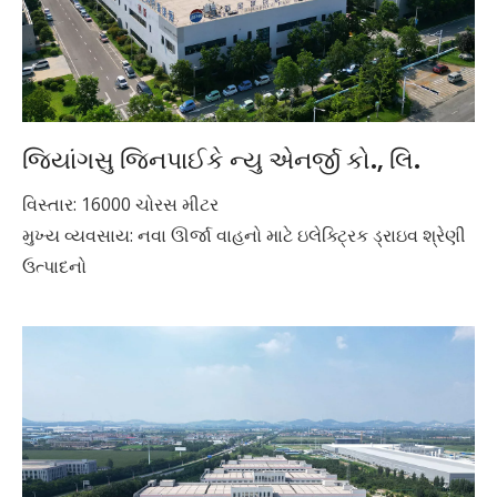
જિયાંગસુ જિનપાઈકે ન્યુ એનર્જી કો., લિ.
વિસ્તાર: 16000 ચોરસ મીટર
મુખ્ય વ્યવસાય: નવા ઊર્જા વાહનો માટે ઇલેક્ટ્રિક ડ્રાઇવ શ્રેણી
ઉત્પાદનો