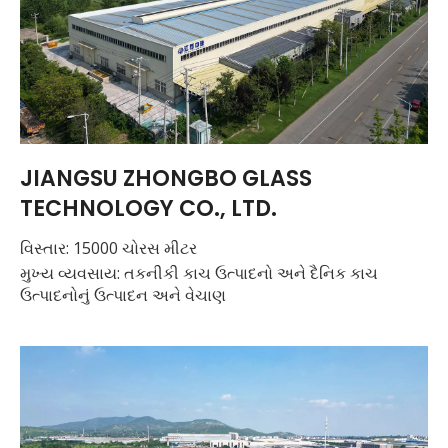
JIANGSU ZHONGBO GLASS
TECHNOLOGY CO., LTD.
વિસ્તાર: 15000 ચોરસ મીટર
મુખ્ય વ્યવસાય: તકનીકી કાચ ઉત્પાદનો અને દૈનિક કાચ
ઉત્પાદનોનું ઉત્પાદન અને વેચાણ