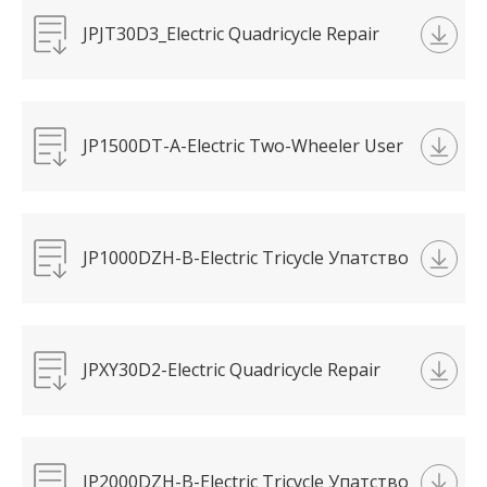
JPJT30D3_Electric Quadricycle Repair
Manual艾米.pdf
JP1500DT-A-Electric Two-Wheeler User
Manual-虎鲨.pdf
JP1000DZH-B-Electric Tricycle Упатство
за корисникот蛟龙.pdf
JPXY30D2-Electric Quadricycle Repair
Manual-STAR.pdf
JP2000DZH-B-Electric Tricycle Упатство