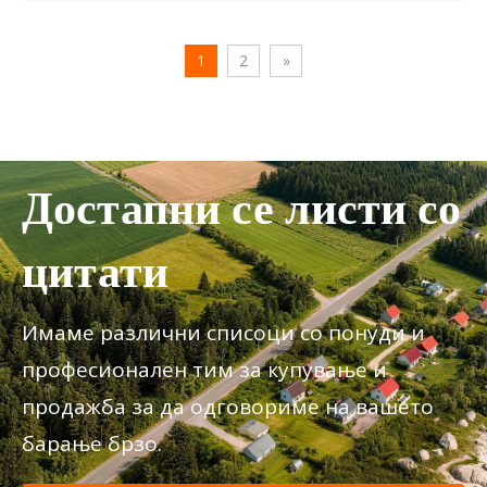
употреба A6.pdf
1
2
»
Достапни се листи со
цитати
Имаме различни списоци со понуди и
професионален тим за купување и
продажба за да одговориме на вашето
барање брзо.