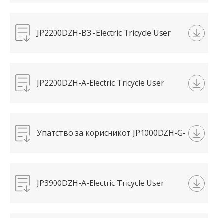
Electric Tricycle-金果(1).pdf
JP2200DZH-B3 -Electric Tricycle User
Manual-瑞龙.pdf
JP2200DZH-A-Electric Tricycle User
Manual-青龙(1).pdf
Упатство за корисникот JP1000DZH-G-
Electric Tricycle-吉龙(1).pdf
JP3900DZH-A-Electric Tricycle User
Manual-大力神(2).pdf