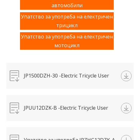
автомобили
Упатство за употреба на електричен
трицикл
Упатство за употреба на електричен
мотоцикл
JP1500DZH-30 -Electric Tricycle User
Manual-腾骏.pdf
JPUU12DZK-B -Electric Tricycle User
Manual-UU.pdf