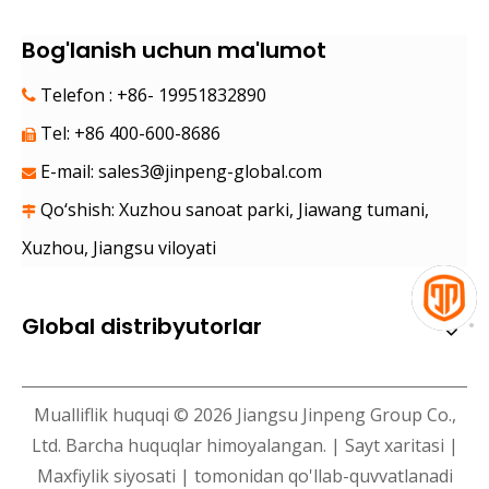
Bog'lanish uchun ma'lumot
Telefon : +86- 19951832890

Tel: +86 400-600-8686

E-mail:
sales3@jinpeng-global.com

Qo‘shish: Xuzhou sanoat parki, Jiawang tumani,

Xuzhou, Jiangsu viloyati
Global distribyutorlar
Mualliflik huquqi ©
2026
Jiangsu Jinpeng Group Co.,
Ltd. Barcha huquqlar himoyalangan. |
Sayt xaritasi
|
Maxfiylik siyosati
| tomonidan qo'llab-quvvatlanadi