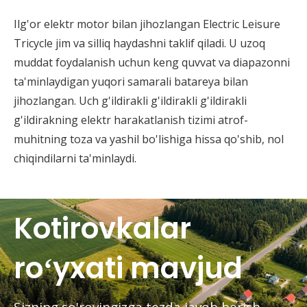
Ilg'or elektr motor bilan jihozlangan Electric Leisure
Tricycle jim va silliq haydashni taklif qiladi. U uzoq
muddat foydalanish uchun keng quvvat va diapazonni
ta'minlaydigan yuqori samarali batareya bilan
jihozlangan. Uch g'ildirakli g'ildirakli g'ildirakli
g'ildirakning elektr harakatlanish tizimi atrof-
muhitning toza va yashil bo'lishiga hissa qo'shib, nol
chiqindilarni ta'minlaydi.
Kotirovkalar
roʻyxati mavjud