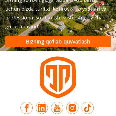
Sizning so'rovingizga tezda javob berish
uchun bizda turli xil kotirovka ro'yxatlari va
professional sotib olish va sotish bo'yicha
guruh mavjud.
Bizning qo'llab-quvvatlash
guruhimizga murojaat qiling