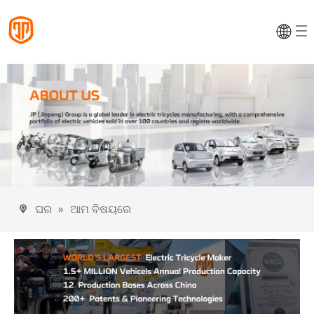
ଘର
»
ଆମ ବିଷୟରେ