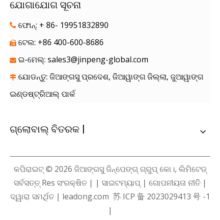
ଯୋଗାଯୋଗ ସୂଚନା
ଫୋନ୍: + 86- 19951832890

ଟେଲ: +86 400-600-8686

ଇ-ମେଲ୍:
sales3@jinpeng-global.com

ଯୋଡନ୍ତୁ: ଜିଆଙ୍ଗସୁ ପ୍ରଦେଶ, ଜିଆୱାଙ୍ଗ ଜିଲ୍ଲା, ଜୁଆୱାଙ୍ଗ

ଇଣ୍ଡଷ୍ଟ୍ରିଆଲ୍ ପାର୍କ
ଗ୍ଲୋବାଲ୍ ବିତରକ |
କପିରାଇଟ୍ ©
2026
ଜିଆଙ୍ଗସୁ ଜିନ୍ପେଙ୍ଗ୍ ଗ୍ରୁପ୍ କୋ।, ଲିମିଟେଡ୍
ସର୍ବସତ୍ତ୍ Res ସଂରକ୍ଷିତ | |
ସାଇଟମ୍ୟାପ୍
|
ଗୋପନୀୟତା ନୀତି
|
ଦ୍ୱାରା ସମର୍ଥିତ |
leadong.com
苏 ICP 备 2023029413 号 -1
|