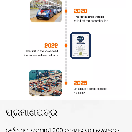
ପ୍ରମାଣପତ୍ର
ବର୍ତ୍ତମାନ, କମ୍ପାନୀ 200 ରୁ ଅଧିକ ପ୍ୟାଟେଣ୍ଟେଡ୍