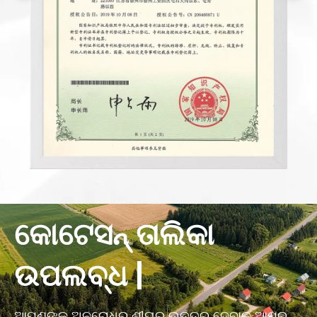
କୋଟେସନ୍ ତାଲିକା
ଉପଲବ୍ଧ |
ଆପଣଙ୍କ ଅନୁରୋଧର ଶୀଘ୍ର ଉତ୍ତର ଦେବାକୁ ଆମର