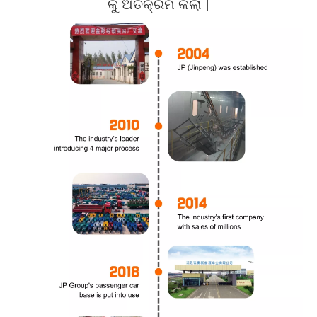
କୁ ଅତିକ୍ରମ କଲା |