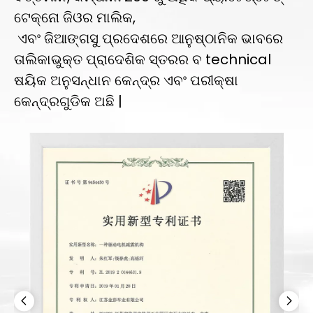
ଟେକ୍ନୋ ଜିଓର ମାଲିକ,
ଏବଂ ଜିଆଙ୍ଗସୁ ପ୍ରଦେଶରେ ଆନୁଷ୍ଠାନିକ ଭାବରେ
ତାଲିକାଭୁକ୍ତ ପ୍ରାଦେଶିକ ସ୍ତରର ବ technical
ଷୟିକ ଅନୁସନ୍ଧାନ କେନ୍ଦ୍ର ଏବଂ ପରୀକ୍ଷା
କେନ୍ଦ୍ରଗୁଡିକ ଅଛି |