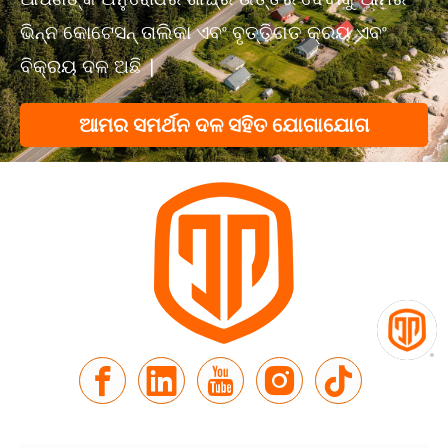
ଭିନ୍ନ କୋଟେସନ୍ ତାଲିକା ଏବଂ ବୃତ୍ତିଗତ କ୍ରୟ ଏବଂ
ବିକ୍ରୟ ଦଳ ଅଛି |
ଆମର ସମର୍ଥନ ଦଳ ସହିତ ଯୋଗାଯୋଗ
କରନ୍ତୁ |