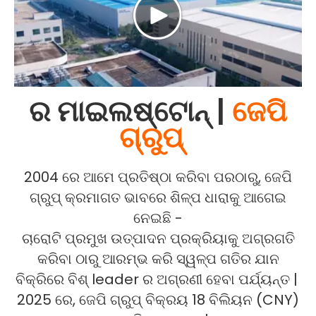
ର ମାଇଲଷ୍ଟୋନ୍ |
ଜେପି
ଗ୍ରୁପ୍
2004 ରେ ଆମେ ପ୍ରତିଷ୍ଠା କରିବା ପରଠାରୁ, ଜେପି
ଗ୍ରୁପ୍ କ୍ରମାଗତ ଭାବରେ ଶିଳ୍ପ ଧାରାକୁ ଆଗେଇ
ନେଇଛି -
ଚାରୋଟି ପ୍ରମୁଖ ଉତ୍ପାଦନ ପ୍ରକ୍ରିୟାକୁ ଅଗ୍ରଗତି
କରିବା ଠାରୁ ଆରମ୍ଭ କରି ସ୍ୱଳ୍ପ ଗତିର ଯାନ
ବିକ୍ରିରେ ବିଶ୍ leader ର ଅଗ୍ରଣୀ ହେବା ପର୍ଯ୍ୟନ୍ତ |
2025 ରେ, ଜେପି ଗ୍ରୁପ୍ ବିକ୍ରୟ 18 ବିଲିୟନ (CNY)