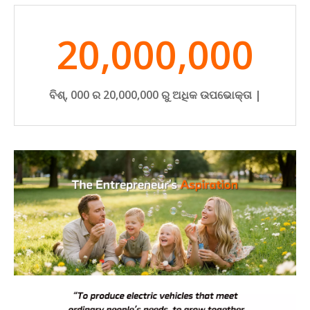
20,000,000
ବିଶ୍, 000 ର 20,000,000 ରୁ ଅଧିକ ଉପଭୋକ୍ତା |