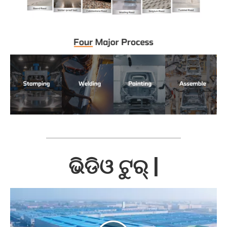
ଭିଡିଓ ଟୁର୍ |