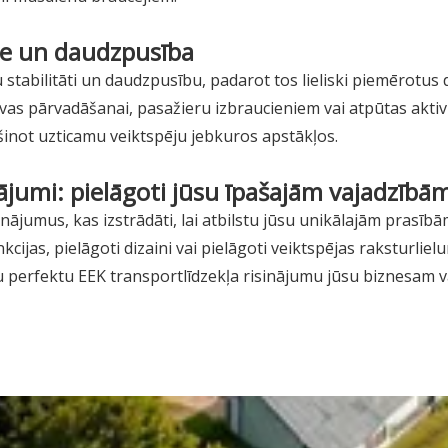
tāte un daudzpusība
stabilitāti un daudzpusību, padarot tos lieliski piemērotus
ravas pārvadāšanai, pasažieru izbraucieniem vai atpūtas aktiv
šinot uzticamu veiktspēju jebkuros apstākļos.
nājumi: pielāgoti jūsu īpašajām vajadzībā
ājumus, kas izstrādāti, lai atbilstu jūsu unikālajām prasībā
kcijas, pielāgoti dizaini vai pielāgoti veiktspējas raksturlie
u perfektu EEK transportlīdzekļa risinājumu jūsu biznesam v