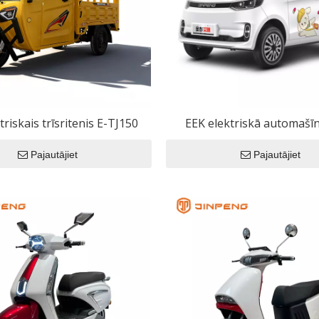
kie motocikli
omašīnas
elektriskā automašīna
elektriskais motocikls
elektriskais trīsritenis
triskais trīsritenis E-TJ150
EEK elektriskā automaš
Pajautājiet
Pajautājiet