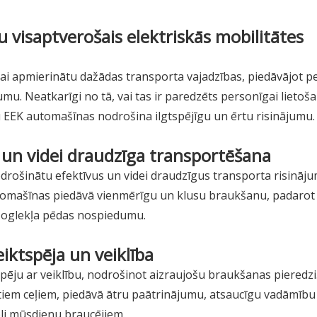
visaptverošais elektriskās mobilitātes
ai apmierinātu dažādas transporta vajadzības, piedāvājot p
mu. Neatkarīgi no tā, vai tas ir paredzēts personīgai lietoša
 EEK automašīnas nodrošina ilgtspējīgu un ērtu risinājumu.
 un videi draudzīga transportēšana
 nodrošinātu efektīvus un videi draudzīgus transporta risināj
utomašīnas piedāvā vienmērīgu un klusu braukšanu, padarot t
 oglekļa pēdas nospiedumu.
eiktspēja un veiklība
pēju ar veiklību, nodrošinot aizraujošu braukšanas pieredzi.
lātiem ceļiem, piedāvā ātru paātrinājumu, atsaucīgu vadāmību
ēli mūsdienu braucējiem.