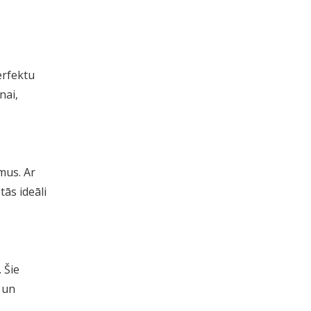
erfektu
nai,
umus. Ar
ās ideāli
 Šie
 un