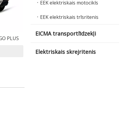
EEK elektriskais motocikls
EEK elektriskais trīsritenis
EICMA transportlīdzekļi
s GO PLUS
Elektriskais skrejritenis