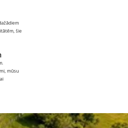
 dažādiem
itātēm, šie
m
m.
lumi, mūsu
ai