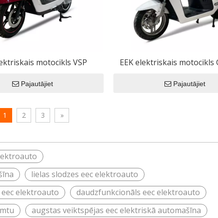
ektriskais motocikls VSP
EEK elektriskais motocikl
Pajautājiet
Pajautājiet
1
2
3
»
elektroauto
šīna
lielas slodzes eec elektroauto
as eec elektroauto
daudzfunkcionāls eec elektroauto
umtu
augstas veiktspējas eec elektriskā automašīna