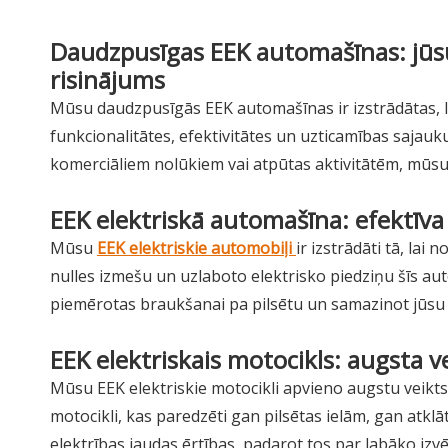
Daudzpusīgas EEK automašīnas: jūsu 
risinājums
Mūsu daudzpusīgās EEK automašīnas ir izstrādātas, l
funkcionalitātes, efektivitātes un uzticamības sajauku
komerciāliem nolūkiem vai atpūtas aktivitātēm, mūsu
EEK elektriskā automašīna: efektīva
Mūsu
EEK elektriskie automobiļi
ir izstrādāti tā, lai
nulles izmešu un uzlaboto elektrisko piedziņu šīs a
piemērotas braukšanai pa pilsētu un samazinot jūsu
EEK elektriskais motocikls: augsta v
Mūsu EEK elektriskie motocikli apvieno augstu veikts
motocikli, kas paredzēti gan pilsētas ielām, gan atk
elektrības jaudas ērtības, padarot tos par labāko izv