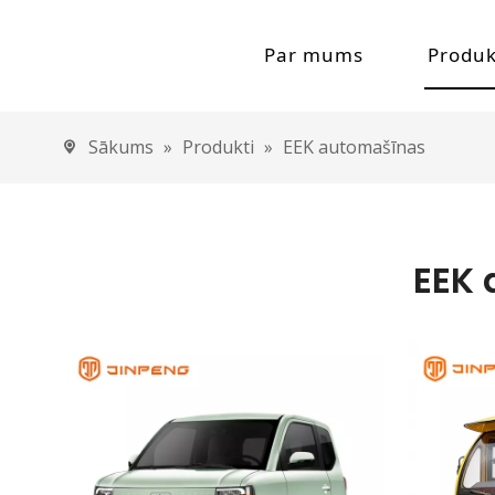
Par mums
Produk
Uzņēmuma profils
Elektris
Sākums
»
Produkti
»
EEK automašīnas
Ātrg
Jinpengas pagrieziena pu
Zem
EEK
Elektrisk
Elek
Elek
Elek
Elektris