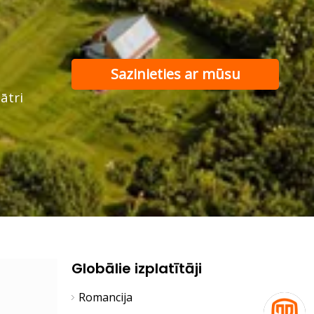
Sazinieties ar mūsu
ātri
atbalsta komandu
Globālie izplatītāji
Romancija