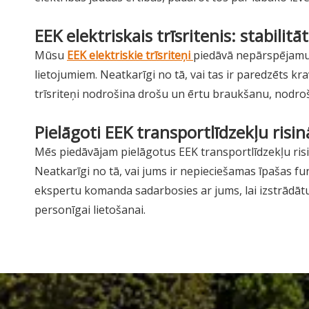
EEK elektriskais trīsritenis: stabili
Mūsu
EEK elektriskie trīsriteņi
piedāvā nepārspējamu 
lietojumiem. Neatkarīgi no tā, vai tas ir paredzēts k
trīsriteņi nodrošina drošu un ērtu braukšanu, nodro
Pielāgoti EEK transportlīdzekļu risi
Mēs piedāvājam pielāgotus EEK transportlīdzekļu risin
Neatkarīgi no tā, vai jums ir nepieciešamas īpašas fun
ekspertu komanda sadarbosies ar jums, lai izstrādāt
personīgai lietošanai.