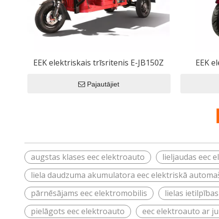
EEK elektriskais trīsritenis E-JB150Z
EEK el
Pajautājiet
augstas klases eec elektroauto
lieljaudas eec 
liela daudzuma akumulatora eec elektriskā automa
pārnēsājams eec elektromobilis
lielas ietilpīb
pielāgots eec elektroauto
eec elektroauto ar j