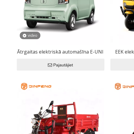
Elektris
EEK aut
Eec 
video
EEK 
EEK 
Ātrgaitas elektriskā automašīna E-UNI
EEK elek
Pajautājiet