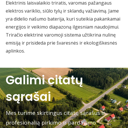
Elektrinis laisvalaikio triratis, varomas pažangaus
elektros variklio, siūlo tylų ir sklandų važiavimą. Jame
yra didelio našumo baterija, kuri suteikia pakankamai
energijos ir veikimo diapazoną ilgesniam naudojimui.
Triračio elektrinė varomoji sistema užtikrina nulinę
emisiją ir prisideda prie švaresnės ir ekologiškesnės
aplinkos.
Galimi citatų
sąrašai
Mes turime skirtingus citatų sąrašus ir
profesionalią pirkimo ir pardavimo