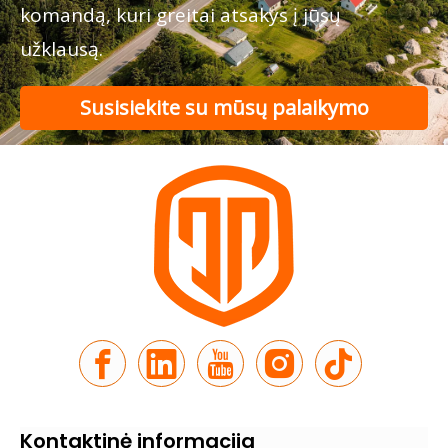
komandą, kuri greitai atsakys į jūsų
užklausą.
Susisiekite su mūsų palaikymo
komanda
Kontaktinė informacija