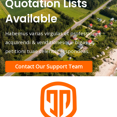
Quotation Lists
Available
Habemus varias virgulas et professiones
acquirendi & venditionesque bigas ut
petitioni tuae celeriter respondeas.
Contact Our Support Team