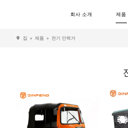
회사 소개
제품
회사 프로필
전차
집
»
제품
»
전기 인력거
고속
진펑의 이정표
저속
전기 세
전기
전기
전기
전기 인