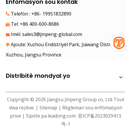
Enfòmasyon sou kontak
Telefòn : +86- 19951832890

Tel: +86 400-600-8686

Imèl:
sales3@jinpeng-global.com

Ajoute: Xuzhou Endistriyèl Park, Jiawang District,

Xuzhou, Jiangsu Province
Distribitè mondyal yo
Copyright ©
2026
Jiangsu Jinpeng Group co, Ltd Tout
dwa rezève. |
Sitemap
|
Règleman sou enfòmasyon
prive
| Sipòte pa
leadong.com
苏ICP备2023029413
号-1