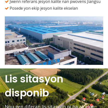
Jwenn referans jesyon kalite nan pwovens Jiangsu

Posede yon ekip jesyon kalite ekselan

Lis sitasyon
disponib
Nou gen diferan lis sitasyon pi ba ak ekip