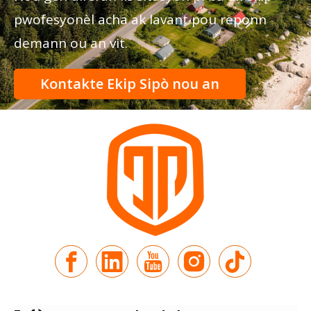
pwofesyonèl acha ak lavant pou reponn
demann ou an vit.
Kontakte Ekip Sipò nou an