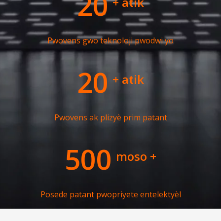
20
+ atik
Pwovens gwo teknoloji pwodwi yo
20
+ atik
Pwovens ak plizyè prim patant
500
moso +
Posede patant pwopriyete entelektyèl