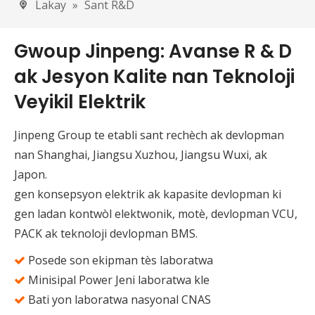
Lakay
»
Sant R&D
Gwoup Jinpeng: Avanse R & D
ak Jesyon Kalite nan Teknoloji
Veyikil Elektrik
Jinpeng Group te etabli sant rechèch ak devlopman
nan Shanghai, Jiangsu Xuzhou, Jiangsu Wuxi, ak
Japon.
gen konsepsyon elektrik ak kapasite devlopman ki
gen ladan kontwòl elektwonik, motè, devlopman VCU,
PACK ak teknoloji devlopman BMS.
Posede son ekipman tès laboratwa

Minisipal Power Jeni laboratwa kle

Bati yon laboratwa nasyonal CNAS
