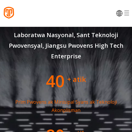
Laboratwa Nasyonal, Sant Teknoloji
Pwovensyal, Jiangsu Pwovens High Tech
Enterprise
40
+ atik
Prim Pwovens ak Minisipal Syans ak Teknoloji
Akonplisman