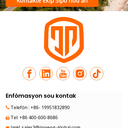
Kontakte Ekip Sipò nou an
Enfòmasyon sou kontak
Telefòn : +86- 19951832890

Tel: +86 400-600-8686

Imèl:
sales3@jinpeng-global.com
