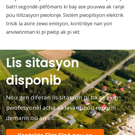
batri segondè-pèfòmans ki bay ase pouvwa ak ranje
pou itilizasyon pwolonje. Sistèm pwopilsyon elektrik
trisik la asire zewo emisyon, kontribye nan yon
anviwònman ki pi pwòp ak pi vèt.
Lis sitasyon
disponib
Nou gen diferan lis sitasyon pi ba ak ekip
pwofesyonèl acha ak lavant pou reponn
demann ou an vit.