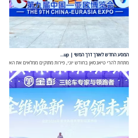
המסע החדש לאורך דרך המשי | JP Group הופיע לראשונה בתערוכת סין-אירואסיה ה-9
מתחת להרי טיאנסאן בחודש יוני, פירות מתוקים ממלאים את האוויר וחילופי עסקים שוקקים משגשגים. ב-25 ביוני 2026, התערוכה ה-9 של סין-אירואסיה נפתחה בצורה מפוארת באורומצ'י,