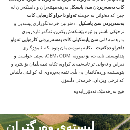
کات بەسەربردن سێ پایسکل
بەرهەمهێنەران و دابینکەران لە
چین کە دەتوانن بە جوملە
تەواو داخراو کارەبایی کات
بەسەربردن سێ پاسکیل
. دەتوانین خزمەتگوزاری پیشەیی و
نرخێکی باشتر بۆ ئێوە پێشکەش بکەین. ئەگەر ئارەزووی
بەرهەمەکانی
سێ پایسکیلی کات بەسەربردنی کارەبایی تەواو
داخراو دەکەیت
، تکایە پەیوەندیمان پێوە بکە. ئامۆژگاری:
پێداویستی تایبەت، بۆ نموونە: OEM، ODM، بەپێی خواست و
دیزاین و ئەوانی تر تایبەتمەند کراوە، تکایە ئیمەیڵمان بۆ بنێرە و
پێویستییە وردەکانمان پێ بڵێ. ئێمە پەیڕەوی لە کوالیتی دڵنیابن
کە نرخی ویژدان، خزمەتی دڵسۆز.
هیچ بەرهەمێک نەدۆزرایەوە
لیستەی وەرگێڕان