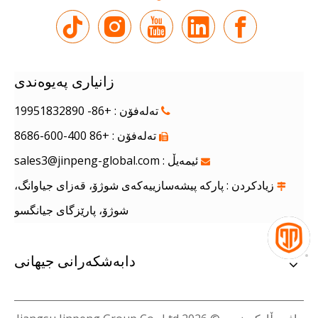
زانیاری پەیوەندی
تەلەفۆن : +86- 19951832890

تەلەفۆن : +86 400-600-8686

ئیمەیڵ :
sales3@jinpeng-global.com

زیادکردن : پارکە پیشەسازییەکەی شوژۆ، قەزای جیاوانگ،

شوژۆ، پارێزگای جیانگسو
دابەشکەرانی جیهانی