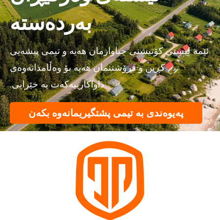
بەردەستە
ئێمە لیستی کۆتیشنی جیاوازمان هەیە و تیمی پیشەیی
کڕین و فرۆشتنمان هەیە بۆ وەڵامدانەوەی
داواکارییەکەت بە خێرایی.
پەیوەندی بە تیمی پشتگیریمانەوە بکەن