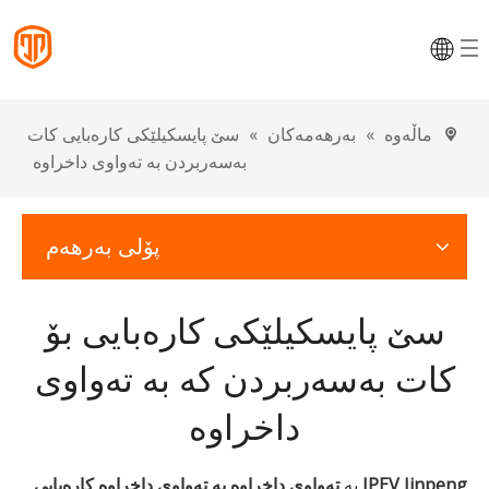
ماڵەوە
»
بەرهەمەکان
»
سێ پایسکیلێکی کارەبایی کات
بەسەربردن بە تەواوی داخراوە
پۆلی بەرهەم
سێ پایسکیلێکی کارەبایی بۆ
کات بەسەربردن کە بە تەواوی
داخراوە
JPEV Jinpeng
بە
تەواوی داخراوە بە تەواوی داخراوە کارەبایی